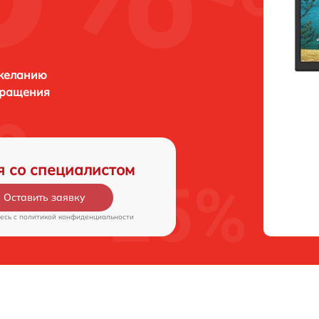
 желанию
бращения
я со специалистом
Оставить заявку
есь c
политикой конфиденциальности