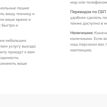
мир или телефоном
нальные пешие
Переводом по СБП 
ть вашу технику и
удобнее сделать пе
ним ваше время и
также доступно в 
с быстро и
Наличными:
Конечн
наличными. Если в
ия небольших
наш персонал вас 
гаем услугу выезда
квитанцию.
нту приедут к вам
ходимости,
экономить ваше